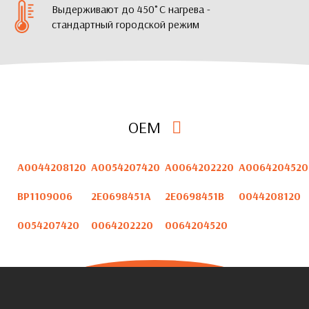
Выдерживают до 450˚С нагрева -
стандартный городской режим
OEM
A0044208120
A0054207420
A0064202220
A0064204520
BP1109006
2E0698451A
2E0698451B
0044208120
0054207420
0064202220
0064204520