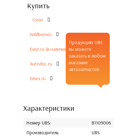
Купить
Ozon
Wildberries
Продукцию UBS
Exist.ru (в наличии)
вы можете
заказать в любом
магазине
Autodoc.ru
автозапчастей
Emex.ru
Характеристики
Номер UBS:
B1109006
Производитель
UBS