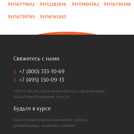
34116779652
34112282416
34113404362
34116750148
34116754705
34116761243
Свяжитесь с нами
+7 (800) 333-10-69
+7 (495) 150-09-13
141014, Россия, Московская область, город Мытищи,
улица Веры Волошиной, дом 14.
Будьте в курсе
Будьте в курсе рынка и технологий: обзоры,
рекомендации, аналитика, новинки