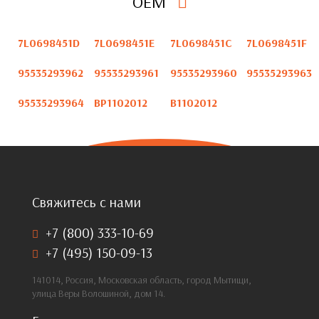
OEM
7L0698451D
7L0698451E
7L0698451C
7L0698451F
95535293962
95535293961
95535293960
95535293963
95535293964
BP1102012
B1102012
Свяжитесь с нами
+7 (800) 333-10-69
+7 (495) 150-09-13
141014, Россия, Московская область, город Мытищи,
улица Веры Волошиной, дом 14.