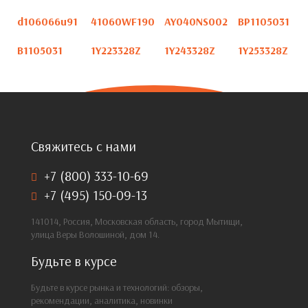
d106066u91
41060WF190
AY040NS002
BP1105031
B1105031
1Y223328Z
1Y243328Z
1Y253328Z
Свяжитесь с нами
+7 (800) 333-10-69
+7 (495) 150-09-13
141014, Россия, Московская область, город Мытищи,
улица Веры Волошиной, дом 14.
Будьте в курсе
Будьте в курсе рынка и технологий: обзоры,
рекомендации, аналитика, новинки