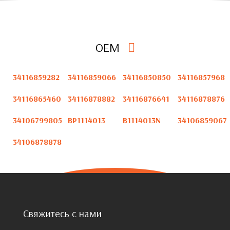
OEM
34116859282
34116859066
34116850850
34116857968
34116865460
34116878882
34116876641
34116878876
34106799805
BP1114013
B1114013N
34106859067
34106878878
Свяжитесь с нами