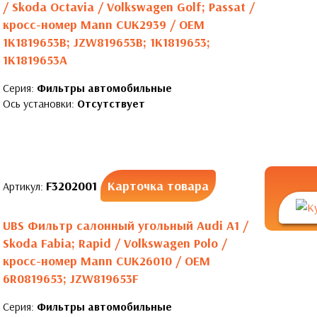
/ Skoda Octavia / Volkswagen Golf; Passat /
кросс-номер Mann CUK2939 / OEM
1K1819653B; JZW819653B; 1K1819653;
1K1819653A
Серия:
Фильтры автомобильные
Ось установки:
Отсутствует
F3202001
Карточка товара
Артикул:
UBS Фильтр салонный угольный Audi A1 /
Skoda Fabia; Rapid / Volkswagen Polo /
кросс-номер Mann CUK26010 / OEM
6R0819653; JZW819653F
Серия:
Фильтры автомобильные