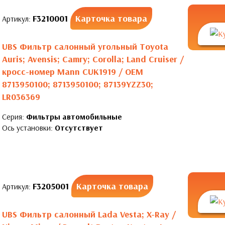
F3210001
Карточка товара
Артикул:
UBS Фильтр салонный угольный Toyota
Auris; Avensis; Camry; Corolla; Land Cruiser /
кросс-номер Mann CUK1919 / OEM
8713950100; 8713950100; 87139YZZ30;
LR036369
Серия:
Фильтры автомобильные
Ось установки:
Отсутствует
F3205001
Карточка товара
Артикул:
UBS Фильтр салонный Lada Vesta; X-Ray /