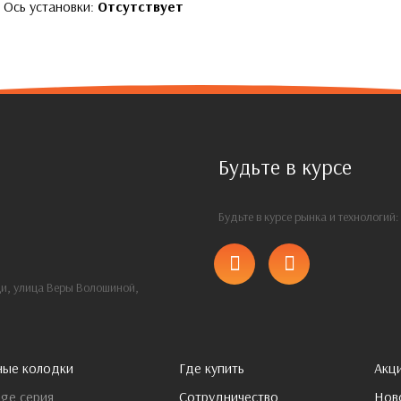
Ось установки:
Отсутствует
Будьте в курсе
Будьте в курсе рынка и технологий
щи, улица Веры Волошиной,
ные колодки
Где купить
Акц
ge серия
Сотрудничество
Нов