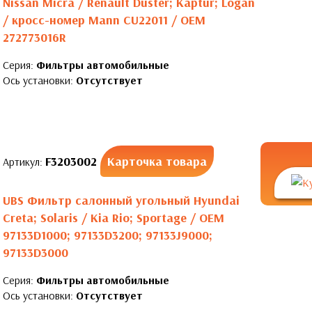
Nissan Micra / Renault Duster; Kaptur; Logan
/ кросс-номер Mann CU22011 / OEM
272773016R
Серия:
Фильтры автомобильные
Ось установки:
Отсутствует
F3203002
Карточка товара
Артикул:
UBS Фильтр салонный угольный Hyundai
Creta; Solaris / Kia Rio; Sportage / OEM
97133D1000; 97133D3200; 97133J9000;
97133D3000
Серия:
Фильтры автомобильные
Ось установки:
Отсутствует