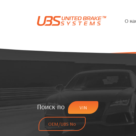
О на
Поиск по
VIN
OEM/UBS No