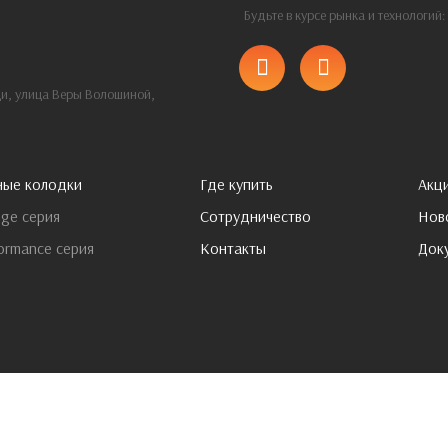
Будьте в курсе рынка и технологий
щи, улица Веры Волошиной,
ные колодки
Где купить
Акц
ge серия
Сотрудничество
Нов
ormance серия
Контакты
Док