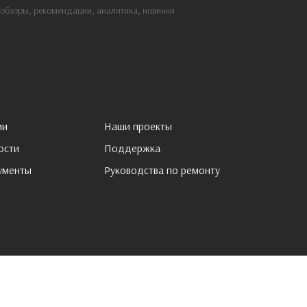
: обзоры, рекомендации, аналитика, новинки
ии
Наши проекты
ости
Поддержка
ументы
Pуководства по ремонту