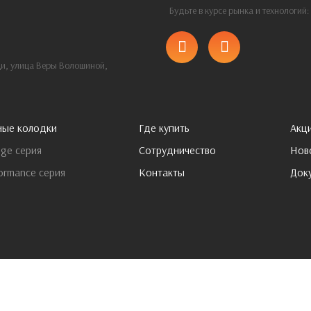
Будьте в курсе рынка и технологий
щи, улица Веры Волошиной,
ные колодки
Где купить
Акц
ge серия
Сотрудничество
Нов
ormance серия
Контакты
Док