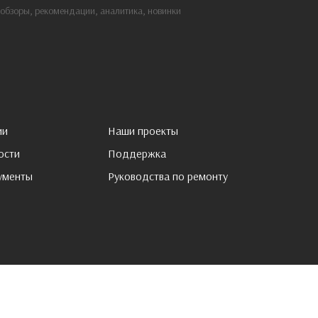
: обзоры, рекомендации, аналитика, новинки
ии
Наши проекты
ости
Поддержка
ументы
Pуководства по ремонту