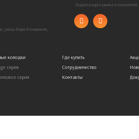
Будьте в курсе рынка и технологий
щи, улица Веры Волошиной,
ные колодки
Где купить
Акц
ge серия
Сотрудничество
Нов
ormance серия
Контакты
Док