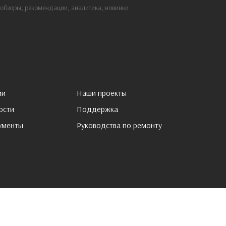
: обзоры, рекомендации, аналитика, новинки
ии
Наши проекты
ости
Поддержка
ументы
Pуководства по ремонту